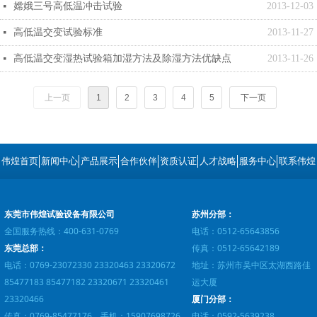
嫦娥三号高低温冲击试验
2013-12-03
넷
高低温交变试验标准
2013-11-27
넷
高低温交变湿热试验箱加湿方法及除湿方法优缺点
2013-11-26
넷
上一页
1
2
3
4
5
下一页
伟煌首页
新闻中心
产品展示
合作伙伴
资质认证
人才战略
服务中心
联系伟煌
东莞市伟煌试验设备有限公司
苏州分部：
全国服务热线：400-631-0769
电话：0512-65643856
东莞总部：
传真：0512-65642189
电话：0769-23072330 23320463 23320672
地址：苏州市吴中区太湖西路佳
85477183 85477182 23320671 23320461
运大厦
23320466
厦门分部：
传真：0769-85477176 手机：15907698726
电话：0592-5639238