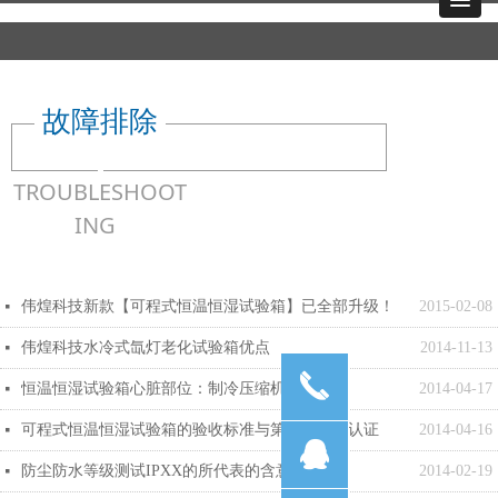
故障排除
TROUBLESHOOT
ING
伟煌科技新款【可程式恒温恒湿试验箱】已全部升级！
2015-02-08
넷
伟煌科技水冷式氙灯老化试验箱优点
2014-11-13
넷
끅
恒温恒湿试验箱心脏部位：制冷压缩机详解
2014-04-17
넷
可程式恒温恒湿试验箱的验收标准与第三方校准认证
2014-04-16
넷
뀩
防尘防水等级测试IPXX的所代表的含意
2014-02-19
넷