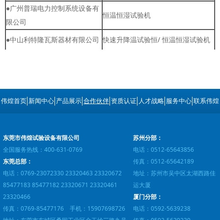
●广州普瑞电力控制系统设备有
恒温恒湿试验机
限公司
●中山利特隆瓦斯器材有限公司
快速升降温试验恒/ 恒温恒湿试验机
伟煌首页
新闻中心
产品展示
合作伙伴
资质认证
人才战略
服务中心
联系伟煌
东莞市伟煌试验设备有限公司
苏州分部：
全国服务热线：400-631-0769
电话：0512-65643856
东莞总部：
传真：0512-65642189
电话：0769-23072330 23320463 23320672
地址：苏州市吴中区太湖西路佳
85477183 85477182 23320671 23320461
运大厦
23320466
厦门分部：
传真：0769-85477176 手机：15907698726
电话：0592-5639238